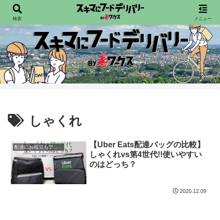
配達員向けフードデリバリー情報を発信宙
検索
メニュー
しゃくれ
【Uber Eats配達バッグの比較】
配達にお役立ちアイテム
しゃくれvs第4世代!!使いやすい
のはどっち？
2020.12.09