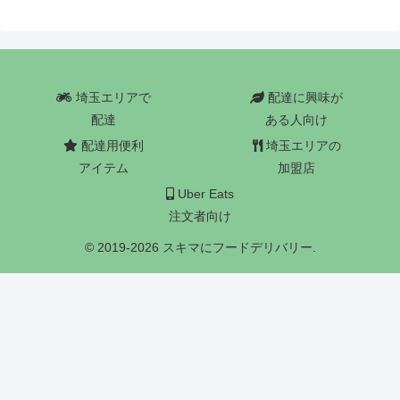
埼玉エリアで
配達に興味が
配達
ある人向け
配達用便利
埼玉エリアの
アイテム
加盟店
Uber Eats
注文者向け
© 2019-2026 スキマにフードデリバリー.