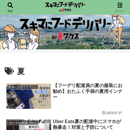
配達員向けフードデリバリー情報を発信宙
検索
メニュー
夏
【フーデリ配達員の夏の服装にお
配達にお役立ちアイテム
勧め】おたふく手袋の夏用インナ
ー
2023.07.27
Uber Eats夏の配達中にスマホが
Uber Eats配達パートナー
熱暴走！対策と予防について