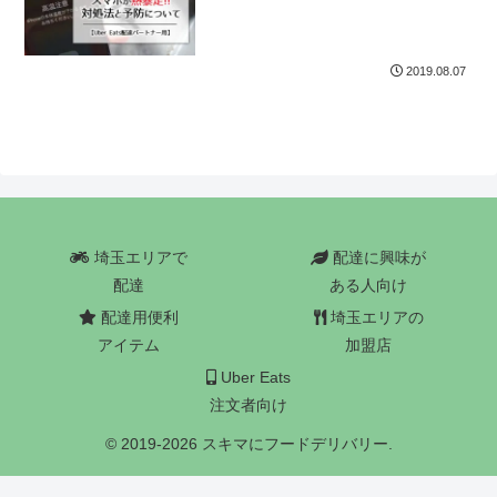
2019.08.07
埼玉エリアで
配達に興味が
配達
ある人向け
配達用便利
埼玉エリアの
アイテム
加盟店
Uber Eats
注文者向け
© 2019-2026 スキマにフードデリバリー.