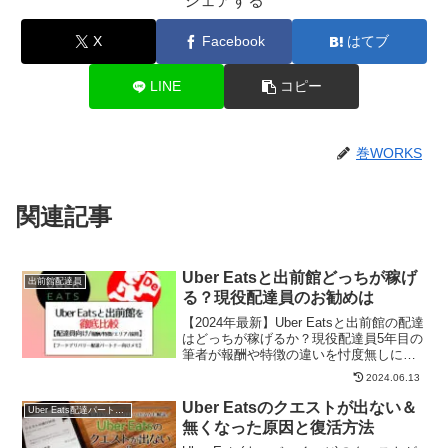
シェアする
X
Facebook
はてブ
LINE
コピー
巻WORKS
関連記事
Uber Eatsと出前館どっちが稼げ
出前館配達員
る？現役配達員のお勧めは
【2024年最新】Uber Eatsと出前館の配達
はどっちが稼げるか？現役配達員5年目の
筆者が報酬や特徴の違いを忖度無しに徹
底解説しています。
2024.06.13
Uber Eatsのクエストが出ない＆
Uber Eats配達パートナー
無くなった原因と復活方法