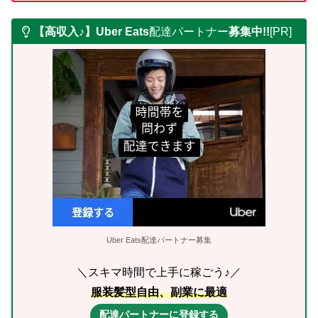
【高収入♪】Uber Eats
配達パートナー
募集中!!
[PR]
Uber Eats配達パートナー募集
＼スキマ時間で上手に稼ごう♪／
服装髪型自由、副業に最適
配達パートナーに登録する