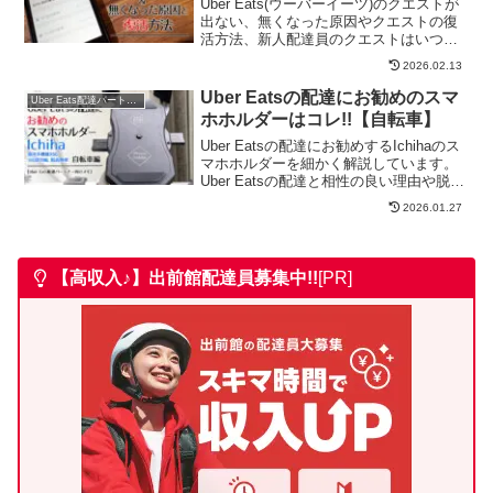
Uber Eats(ウーバーイーツ)のクエストが
出ない、無くなった原因やクエストの復
活方法、新人配達員のクエストはいつか
ら出るか解説しています。
2026.02.13
Uber Eatsの配達にお勧めのスマ
Uber Eats配達パートナー
ホホルダーはコレ!!【自転車】
Uber Eatsの配達にお勧めするIchihaのス
マホホルダーを細かく解説しています。
Uber Eatsの配達と相性の良い理由や脱着
のシーンもGIFで公開しています。
2026.01.27
【高収入♪】出前館
配達員募集中!!
[PR]