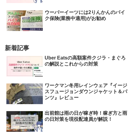
ウーバーイーツには2りんかんのバイ
ク保険(業務中適用)がお勧め
新着記事
Uber Eatsの高額案件クジラ・まぐろ
の解説とこれからの対策
ワークマン冬用レインウェア『イージ
スフュージョンダウンジャケット＆パ
ンツ』レビュー
出前館は雨の日が稼ぎ時！稼ぎ方と雨
の日対策を現役配達員が解説！