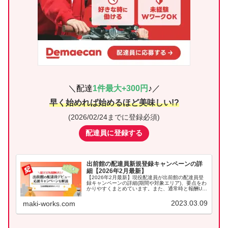
＼配達
1件最大+300
円
♪／
早く始めれば始めるほど美味しい!?
(
2026/02/24ま
でに登録必須)
配達員に登録する
出前館の配達員新規登録キャンペーンの詳
細【2026年2月最新】
【2026年2月最新】現役配達員が出前館の配達員登
録キャンペーンの詳細(期間や対象エリア)、要点をわ
かりやすくまとめています。また、通常時と報酬UP
時の比較やシミュレーションもしているので是非参
考にしてください。
2023.03.09
maki-works.com