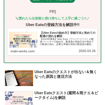
PR]
＼
慣れたら出前館
と掛け持ちして上手に稼ごう!!
／
Uber Eatsの登録方法を解説中!!
【Uber Eatsの始め方】登録方法と初めての
配達の流れを解説
【2024年最新】Uber Eats（ウーバーイーツ）の配
達パートナーの始め方、配達員の登録方法や初めて
の配達の流れ、必要な準備を現役の配達員が解説し
ています。
2020.03.26
maki-works.com
Uber Eatsのクエストが出ない＆無く
なった原因と復活方法
Uber Eatsクエスト(週間＆雨クエ＆ピ
ークタイム)を解説