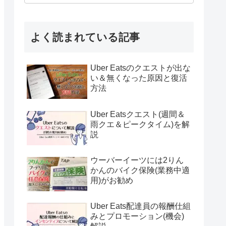
よく読まれている記事
Uber Eatsのクエストが出な
い＆無くなった原因と復活
方法
Uber Eatsクエスト(週間＆
雨クエ＆ピークタイム)を解
説
ウーバーイーツには2りん
かんのバイク保険(業務中適
用)がお勧め
Uber Eats配達員の報酬仕組
みとプロモーション(機会)