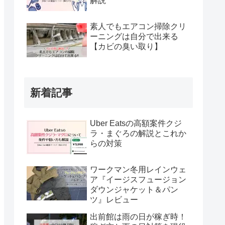
解説
素人でもエアコン掃除クリ
ーニングは自分で出来る
【カビの臭い取り】
新着記事
Uber Eatsの高額案件クジ
ラ・まぐろの解説とこれか
らの対策
ワークマン冬用レインウェ
ア『イージスフュージョン
ダウンジャケット＆パン
ツ』レビュー
出前館は雨の日が稼ぎ時！