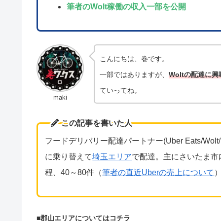
筆者のWolt稼働の収入一部を公開
こんにちは、巻です。
一部ではありますが、
Woltの配達に
ていってね。
maki
この記事を書いた人
フードデリバリー
配達パートナー(Uber Eats/W
に乗り替えて
埼玉エリア
で配達。主にさいたま市内
程、40～80件（
筆者の直近Uberの売上について
■郡山エリアについてはコチラ