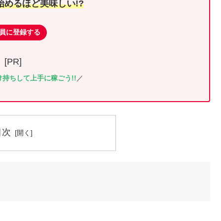
始めるほど美味しい!?
員に登録する
[PR]
と掛け持ちして上手に稼ごう!!
／
目次