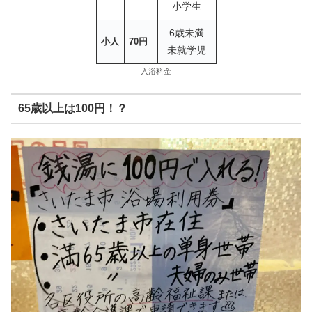
小学生
6歳未満
小人
70円
未就学児
入浴料金
65歳以上は100円！？