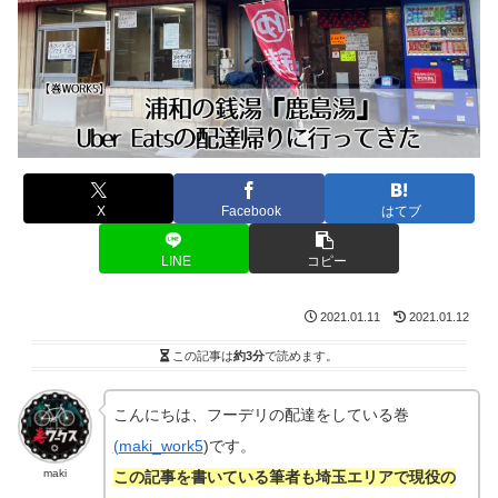
X
Facebook
はてブ
LINE
コピー
2021.01.11
2021.01.12
この記事は
約3分
で読めます。
こんにちは、フーデリの配達をしている巻
(
maki_work5
)です。
maki
この記事を書いている筆者も埼玉エリアで現役の