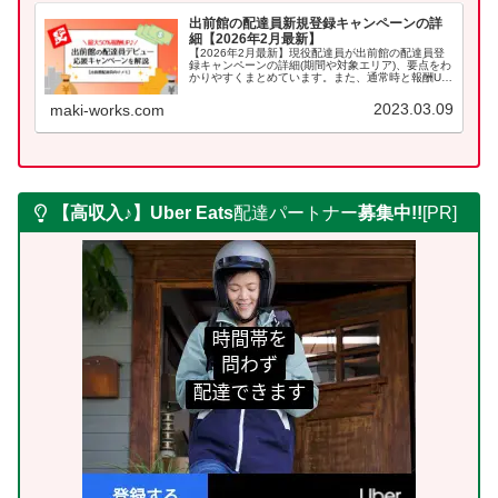
出前館の配達員新規登録キャンペーンの詳
細【2026年2月最新】
【2026年2月最新】現役配達員が出前館の配達員登
録キャンペーンの詳細(期間や対象エリア)、要点をわ
かりやすくまとめています。また、通常時と報酬UP
時の比較やシミュレーションもしているので是非参
考にしてください。
2023.03.09
maki-works.com
【高収入♪】Uber Eats
配達パートナー
募集中!!
[PR]