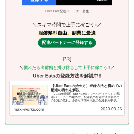
Uber Eats配達パートナー募集
＼スキマ時間で上手に稼ごう♪／
服装髪型自由、副業に最適
配達パートナーに登録する
PR]
＼
慣れたら出前館
と掛け持ちして上手に稼ごう!!
／
Uber Eatsの登録方法を解説中!!
【Uber Eatsの始め方】登録方法と初めての
配達の流れを解説
【2024年最新】Uber Eats（ウーバーイーツ）の配
達パートナーの始め方、配達員の登録方法や初めて
の配達の流れ、必要な準備を現役の配達員が解説し
ています。
2020.03.26
maki-works.com