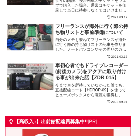
タイの国鉄、寝台列車のチケットをウェ
ブで購入した場合、通常はチケットを印
刷して当日に持参しなくてはいけませ
ん。ただ、スマホだと予約したチケット
2021.03.17
を画面上では表示する事が出来たので、
スマホで見せればいいんじゃないか？と
フリーランスが海外に行く際の持
ライフハック
いう事で実際に試してみました。
ち物リストと事前準備について
自分のメモも兼ねてフリーランスが海外
に行く際の持ち物リストの記事を作りま
した。ノートパソコンやその周りのガジ
ェット類も含めた持ち物リストとなりま
2021.03.17
す。また、今回はタイに行くことを想定
してリストを作成しました。
車初心者でもドライブレコーダー
ライフハック
(前後カメラ)をアクアに取り付け
る事が出来た話【ZDR-015】
今まで車を所持していなかった僕でも、
直接配線コード【HDROP-09】を使って
ヒューズボックスから電源を獲得し、前
後カメラのドラレコをアクアになんとか
2022.09.01
取り付ける事ができたので、その取付に
必要な道具や作業の過程、ドラレコ
【ZDR-015】にした理由等をご紹介して
います。
【高収入♪】出前館
配達員募集中!!
[PR]