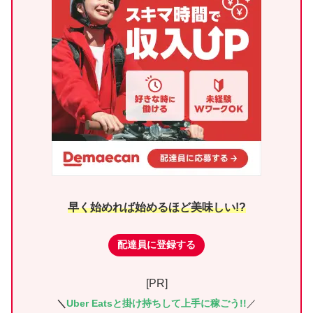
早く始めれば始めるほど美味しい!?
配達員に登録する
[PR]
＼
Uber Eatsと掛け持ちして上手に稼ごう!!
／