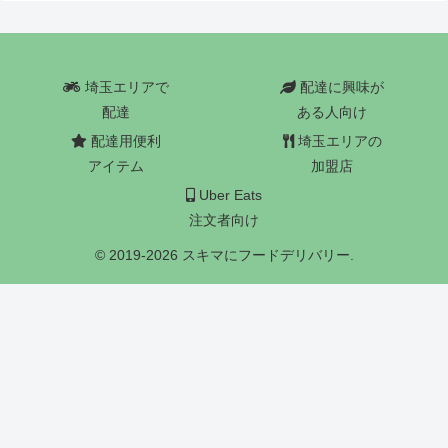
埼玉エリアで
配達に興味が
配達
ある人向け
配達用便利
埼玉エリアの
アイテム
加盟店
Uber Eats
注文者向け
© 2019-2026 スキマにフードデリバリー.