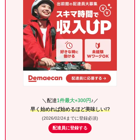
＼配達
1件最大+300
円
♪／
早く始めれば始めるほど美味しい!?
(
2026/02/24ま
でに登録必須)
配達員に登録する