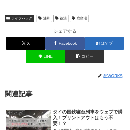
ライフハック
浦和
銭湯
鹿島湯
シェアする
X
Facebook
はてブ
LINE
コピー
巻WORKS
関連記事
タイの国鉄寝台列車をウェブで購
ライフハック
入！プリントアウトはもう不
要！？