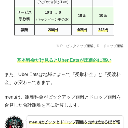
(PとDの合算が1km)
％
サービス
10
→ 0
％
％
10
10
手数料
(キャンペーン中の為)
円
円
円
報酬
280
405
342
※
P…ピックアップ距離、D…ドロップ距離
基本料金だけ見るとUber Eatsが圧倒的に高い
また、Uber Eatsは地域によって「受取料金」と「受渡料
金」が変わってきます。
menuは、距離料金がピックアップ距離とドロップ距離を
合算した合計距離を基に計算します。
menuはピックとドロップ距離を走れば走るほど報