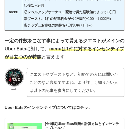
〇倍
(1～2倍)
menu
②
レベルアップボーナス…
配達で得た経験値によっ
て+〇円
③
ブースト…1件の配達料金が+〇円UP
(+100～1,000円)
④
チップ…お客様の気持ち+〇円UP
(+1円～)
一定の件数をこなす事によって貰えるクエストがメインの
Uber Eats
に対して、
menuは1件に対するインセンティブ
が目立つのが特徴
と言えます。
クエストやブーストなど、初めての人には聞いた
ことのない言葉ですよね。より詳しく知りたい人
maki
は以下の記事を参考にしてください。
Uber Eatsのインセンティブについてはコチラ↓
[全国版]Uber Eats報酬の計算方法とインセンテ
ィブについて