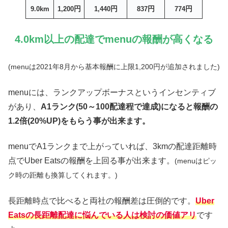
円
円
円
円
9.0km
1,200
1,440
837
774
4.0km以上の配達でmenuの報酬が高くなる
(menuは2021年8月から基本報酬に上限1,200円が追加されました)
menuには、ランクアップボーナスというインセンティブ
があり、
A1ランク(50～100配達程で達成)になると報酬の
1.2倍(20%UP)をもらう事が出来ます。
menuでA1ランクまで上がっていれば、3kmの配達距離時
点でUber Eatsの報酬を上回る事が出来ます。
(menuはピッ
ク時の距離も換算してくれます。)
長距離時点で比べると両社の報酬差は圧倒的です。
Uber
Eatsの長距離配達に悩んでいる人は検討の価値アリ
です