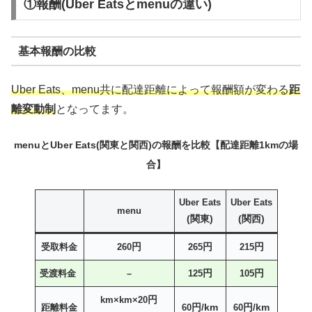
①報酬(Uber Eatsとmenuの違い)
基本報酬の比較
Uber Eats、menu共に配達距離によって報酬額が変わる
距
離変動制
となってます。
menuとUber Eats(関東と関西)の報酬を比較【配達距離1kmの場
合】
Uber Eats
Uber Eats
menu
(関東)
(関西)
円
円
円
受取料金
260
265
215
円
円
受渡料金
–
125
105
円
km×km×20
円/km
円/km
距離料金
60
60