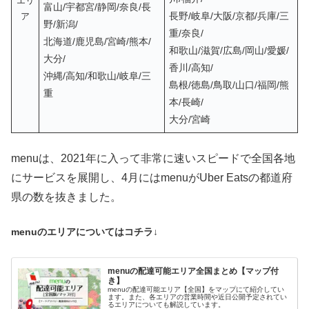
エリ
富山/宇都宮/静岡/奈良/長
長野/岐阜/大阪/京都/兵庫/三
ア
野/新潟/
重/奈良/
北海道/鹿児島/宮崎/熊本/
和歌山/滋賀/広島/岡山/愛媛/
大分/
香川/高知/
沖縄/高知/和歌山/岐阜/三
島根/徳島/鳥取/山口/福岡/熊
重
本/長崎/
大分/宮崎
menuは、2021年に入って非常に速いスピードで全国各地
にサービスを展開し、4月にはmenuがUber Eatsの都道府
県の数を抜きました。
menuのエリアについてはコチラ↓
menuの配達可能エリア全国まとめ【マップ付
き】
menuの配達可能エリア【全国】をマップにて紹介してい
ます。また、各エリアの営業時間や近日公開予定されてい
るエリアについても解説しています。