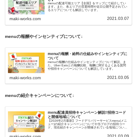
menuの配達可能エリア【全国】をマップにて紹介してい
ます。また、各エリアの営業時間や近日公開予定されてい
るエリアについても解説しています。
2021.03.07
maki-works.com
menuの報酬やインセンティブについて↓
menuの報酬・給料の仕組みやインセンティブに
ついて
menuの報酬の仕組みやインセンティブについて解説、ま
た、Uber Eatsとの報酬比較、報酬に関するよくある質問
や招待キャンペーンについても解説しています。
2021.03.05
maki-works.com
menuの紹介キャンペーンについて↓
menu配達員招待キャンペーン解説!!招待コード
と開催地域について
【2026年2月最新】フードデリバリーサービスmenu(メニ
ュー)の紹介キャンペーンについてや当ブログの招待コー
ド、現在紹介キャンペーンが開催されている地域について
解説しています。
2021.03.09
maki-works.com