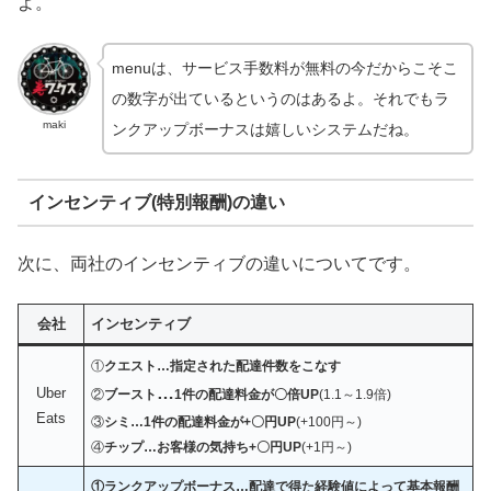
よ。
menuは、サービス手数料が無料の今だからこそこ
の数字が出ているというのはあるよ。それでもラ
maki
ンクアップボーナスは嬉しいシステムだね。
インセンティブ(特別報酬)の違い
次に、両社のインセンティブの違いについてです。
会社
インセンティブ
①
クエスト…
指定された配達件数をこなす
…
Uber
②
ブースト
1件の配達料金が〇倍UP
(1.1～1.9倍)
Eats
③
シミ…1件の配達料金が+〇円UP
(+100円～)
④
チップ…お客様の気持ち+〇円UP
(+1円～)
①
ランクアップボーナス…
配達で得た経験値によって基本報酬