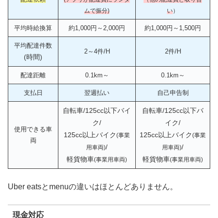
ムで振分)
い
）
平均時給換算
約1,000円～2,000円
約1,000円～1,500円
平均配達件数
2～4件/H
2件/H
(時間)
配達距離
0.1km～
0.1km～
支払日
翌週払い
自己申告制
自転車/125cc以下バイ
自転車/125cc以下バ
ク/
イク/
使用できる車
125cc以上バイク
125cc以上バイク
(事業
(事業
両
/
/
用車両)
用車両)
軽貨物車
軽貨物車
(事業用車両)
(事業用車両)
Uber eatsとmenuの違いはほとんどありません。
現金対応