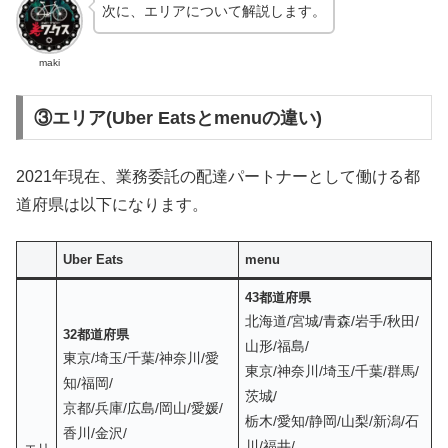
次に、エリアについて解説します。
maki
③エリア(Uber Eatsとmenuの違い)
2021年現在、業務委託の配達パートナーとして働ける都
道府県は以下になります。
Uber Eats
menu
43都道府県
北海道/宮城/青森/岩手/秋田/
32都道府県
山形/福島/
東京/埼玉/千葉/神奈川/愛
東京/神奈川/埼玉/千葉/群馬/
知/福岡/
茨城/
京都/兵庫/広島/岡山/愛媛/
栃木/愛知/静岡/山梨/新潟/石
香川/金沢/
川/福井/