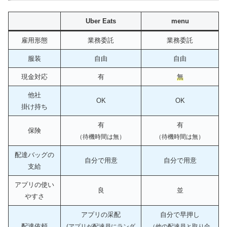
Uber Eats
menu
雇用形態
業務委託
業務委託
服装
自由
自由
現金対応
有
無
他社
OK
OK
掛け持ち
有
有
保険
（待機時間は無）
（待機時間は無）
配達バッグの
自分で用意
自分で用意
支給
アプリの使い
良
並
やすさ
アプリの采配
自分で早押し
配達依頼
(アプリが配達員にランダ
（
他の配達員と取り合