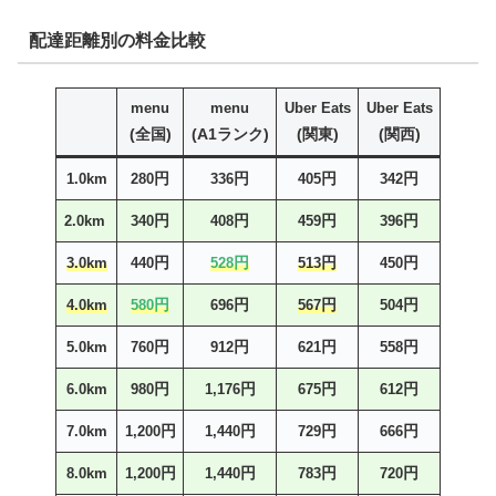
配達距離別の料金比較
menu
menu
Uber Eats
Uber Eats
(全国)
(A1ランク)
(関東)
(関西)
円
円
円
円
1.0km
280
336
405
342
円
円
円
円
2.0km
340
408
459
396
円
円
円
円
3.0km
440
528
513
450
円
円
円
円
4.0km
580
696
567
504
円
円
円
円
5.0km
760
912
621
558
円
円
円
円
6.0km
980
1,176
675
612
円
円
円
円
7.0km
1,200
1,440
729
666
円
円
円
円
8.0km
1,200
1,440
783
720