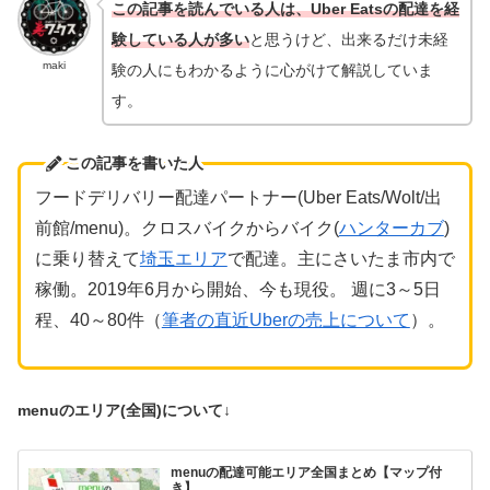
この記事を読んでいる人は、Uber Eatsの配達を経
験している人が多い
と思うけど、出来るだけ未経
maki
験の人にもわかるように心がけて解説していま
す。
この記事を書いた人
フードデリバリー
配達パートナー(Uber Eats/Wolt/出
前館/menu)。クロスバイクからバイク(
ハンターカブ
)
に乗り替えて
埼玉エリア
で配達。主にさいたま市内で
稼働。2019年6月から開始、今も現役。 週に3～5日
程、40～80件（
筆者の直近Uberの売上について
）。
menuのエリア(全国)について↓
menuの配達可能エリア全国まとめ【マップ付
き】