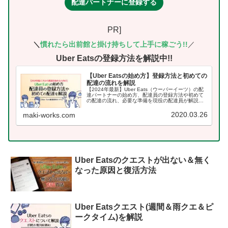
配達パートナーに登録する
PR]
＼
慣れたら出前館
と掛け持ちして上手に稼ごう!!
／
Uber Eatsの登録方法を解説中!!
【Uber Eatsの始め方】登録方法と初めての
配達の流れを解説
【2024年最新】Uber Eats（ウーバーイーツ）の配
達パートナーの始め方、配達員の登録方法や初めて
の配達の流れ、必要な準備を現役の配達員が解説し
ています。
2020.03.26
maki-works.com
Uber Eatsのクエストが出ない＆無く
なった原因と復活方法
Uber Eatsクエスト(週間＆雨クエ＆ピ
ークタイム)を解説