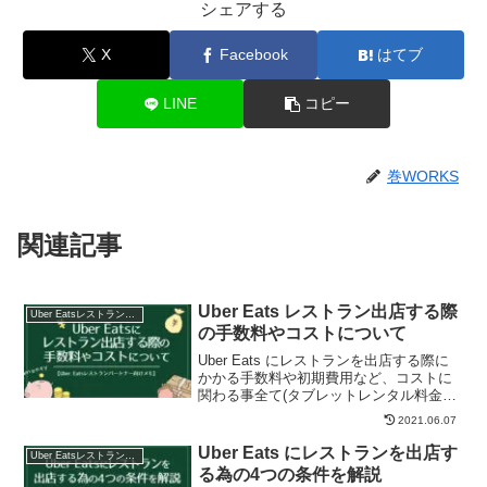
シェアする
X
Facebook
はてブ
LINE
コピー
巻WORKS
関連記事
Uber Eats レストラン出店する際
Uber Eatsレストラン出店
の手数料やコストについて
Uber Eats にレストランを出店する際に
かかる手数料や初期費用など、コストに
関わる事全て(タブレットレンタル料金や
月額費用、違約金、解約金)の解説をして
2021.06.07
います。
Uber Eats にレストランを出店す
Uber Eatsレストラン出店
る為の4つの条件を解説