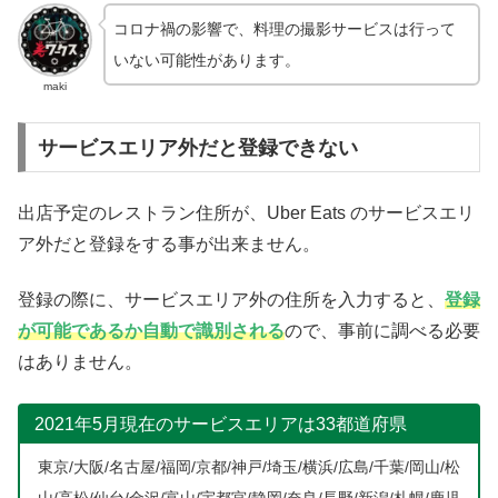
コロナ禍の影響で、料理の撮影サービスは行って
いない可能性があります。
maki
サービスエリア外だと登録できない
出店予定のレストラン住所が、Uber Eats のサービスエリ
ア外だと登録をする事が出来ません。
登録の際に、サービスエリア外の住所を入力すると、
登録
が可能であるか自動で識別される
ので、事前に調べる必要
はありません。
2021年5月現在のサービスエリアは33都道府県
東京/大阪/名古屋/福岡/京都/神戸/埼玉/横浜/広島/千葉/岡山/松
山/高松/仙台/金沢/富山/宇都宮/静岡/奈良/長野/新潟/札幌/鹿児