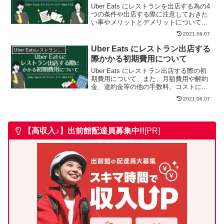
Uber Eats にレストランを出店する為の4
つの条件や出店する際に注意しておきた
い事やメリットとデメリットについて。
また、レストラン出店をお勧め出来る人
2021.06.07
お勧めできない人についても解説してい
ます。
Uber Eats にレストラン出店する
Uber Eatsレストラン出店
際かかる初期費用について
Uber Eats にレストラン出店する際の初
期費用について、また、月額費用や解約
金、違約金等の他の手数料、コストにつ
いても解説しています。
2021.06.07
【高収入♪】出前館
配達員募集中!!
[PR]