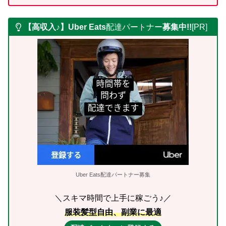
【高収入♪】Uber Eats
配達パートナー
募集中!!
[PR]
Uber Eats配達パートナー募集
＼スキマ時間で上手に稼ごう♪／
服装髪型自由、副業に最適