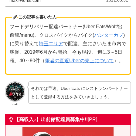
maki-works.com
この記事を書いた人
フードデリバリー
配達パートナー(Uber Eats/Wolt/出
前館/menu)。クロスバイクからバイク(
ハンターカブ
)
に乗り替えて
埼玉エリア
で配達。主にさいたま市内で
稼働。2019年6月から開始、今も現役。 週に3～5日
程、40～80件（
筆者の直近Uberの売上について
）。
それでは早速、Uber Eats にレストランパートナー
として登録する方法をみていきましょう。
maki
【高収入♪】出前館
配達員募集中!!
[PR]