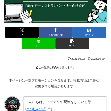
X
Facebook
はてブ
LINE
コピー
2021.06.02
2023.10.20
この記事は
約5分
で読めます。
本ページは一部プロモーションを含みます。掲載内容は予告なく
変更される場合があります。
こんにちは、フーデリの配達をしている巻
(
maki_work5
)です。