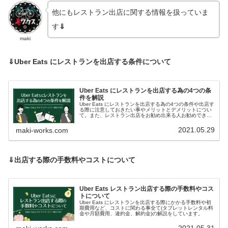
他にもレストラン出店に関する情報を扱っていま
す
⇓
maki
⇓Uber Eats にレストランを出店する条件について
Uber Eats にレストランを出店する為の4つの条
件を解説
Uber Eats にレストランを出店する為の4つの条件や出店す
る際に注意しておきたい事やメリットとデメリットについ
て。また、レストラン出店をお勧め出来る人お勧めできな
い人についても解説しています。
2021.05.29
maki-works.com
⇓出店する際の手数料やコストについて
Uber Eats レストラン出店する際の手数料やコス
トについて
Uber Eats にレストランを出店する際にかかる手数料や初
期費用など、コストに関わる事全て(タブレットレンタル料
金や月額費用、違約金、解約金)の解説をしています。
2021.05.31