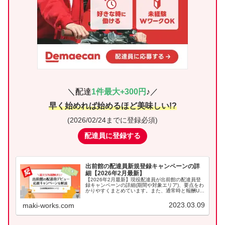
＼配達
1件最大+300
円
♪／
早く始めれば始めるほど美味しい!?
(
2026/02/24ま
でに登録必須)
配達員に登録する
出前館の配達員新規登録キャンペーンの詳
細【2026年2月最新】
【2026年2月最新】現役配達員が出前館の配達員登
録キャンペーンの詳細(期間や対象エリア)、要点をわ
かりやすくまとめています。また、通常時と報酬UP
時の比較やシミュレーションもしているので是非参
考にしてください。
2023.03.09
maki-works.com