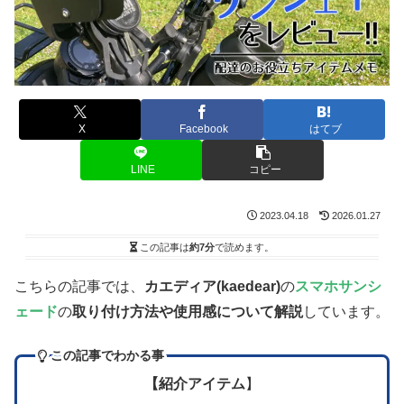
X
Facebook
はてブ
LINE
コピー
2023.04.18
2026.01.27
この記事は
約7分
で読めます。
こちらの記事では、
カエディア(kaedear)
の
スマホサンシ
ェード
の
取り付け方法や使用感について解説
しています。
この記事でわかる事
【紹介アイテム
】