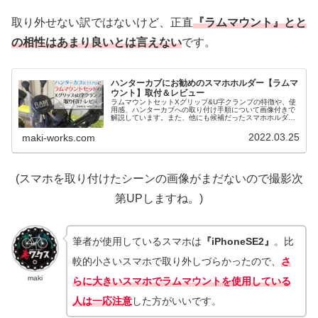
取り外せない訳ではないけど、正直
『ラムマウント』とと
の相性はあまり良いとは言えない
です。
ハンターカブにお勧めのスマホホルダー【ラムマ
ウント】取付＆レビュー
ラムマウントセットXグリップ&U字クランプの特徴や、使
用感、ハンターカブへの取り付け手順について画像付きで
解説しています。また、他にも候補だったスマホホルダー
も紹介しています。
2022.03.25
maki-works.com
(スマホを取り付けたシーンの画像がまだないので撮影次
第UPしますね。)
筆者が使用しているスマホは
『iPhoneSE2』
。比
較的小さいスマホで取り外しづらかったので、
さ
maki
らに大きいスマホでラムマウントを使用している
人は一応注意
した方がいいです。