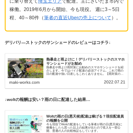
に乗り替えて
埼玉エリア
で配達。主にさいたま市内で
稼働。2019年6月から開始、今も現役。 週に3～5日
程、40～80件（
筆者の直近Uberの売上について
）。
デリバリ―ストックのサンシェードのレビューはコチラ↓
熱暴走と雨よけに！デリバリーストックのスマホ
サンシェードがお勧め
熱暴走や雨よけ雨対策にお勧めのスマホサンシェードを紹
介します。今ではバイク配達の必須アイテム、これで雨の
日の配達や強い日差しもこわくありません。【雨対策のス
マホホルダー】
2022.07.21
maki-works.com
↓woltの報酬は安い？雨の日に配達した結果…
Woltの雨の日(悪天候)配達は稼げる？現役配達員
の報酬を公開
今も現役でWoltの配達をしている筆者が雨の日(悪天候)に
稼働をしたら思った以上の結果が出たので収入を一部公
開、普通の人の比較検証もしています。